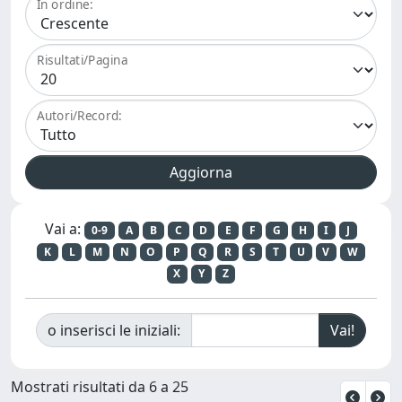
In ordine:
Risultati/Pagina
Autori/Record:
Vai a:
0-9
A
B
C
D
E
F
G
H
I
J
K
L
M
N
O
P
Q
R
S
T
U
V
W
X
Y
Z
o inserisci le iniziali:
Mostrati risultati da 6 a 25