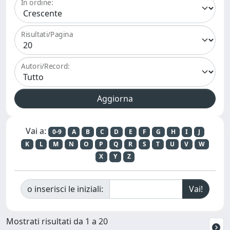
In ordine:
Risultati/Pagina
Autori/Record:
Vai a:
0-9
A
B
C
D
E
F
G
H
I
J
K
L
M
N
O
P
Q
R
S
T
U
V
W
X
Y
Z
o inserisci le iniziali:
Mostrati risultati da 1 a 20