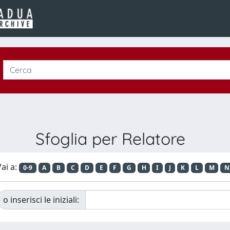
Sfoglia per Relatore
ai a:
0-9
A
B
C
D
E
F
G
H
I
J
K
L
M
N
o inserisci le iniziali: