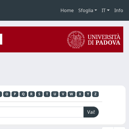
Home
Sfoglia
IT
Info
O
P
Q
R
S
T
U
V
W
X
Y
Z