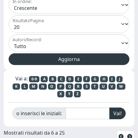
In ordine:
Risultati/Pagina
Autori/Record:
Vai a:
0-9
A
B
C
D
E
F
G
H
I
J
K
L
M
N
O
P
Q
R
S
T
U
V
W
X
Y
Z
o inserisci le iniziali:
Mostrati risultati da 6 a 25