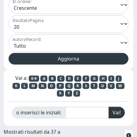
In ordine:
Risultati/Pagina
Autori/Record:
Vai a:
0-9
A
B
C
D
E
F
G
H
I
J
K
L
M
N
O
P
Q
R
S
T
U
V
W
X
Y
Z
o inserisci le iniziali:
Mostrati risultati da 37 a