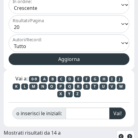
In ordine:
Risultati/Pagina
Autori/Record:
Vai a:
0-9
A
B
C
D
E
F
G
H
I
J
K
L
M
N
O
P
Q
R
S
T
U
V
W
X
Y
Z
o inserisci le iniziali:
Mostrati risultati da 14 a