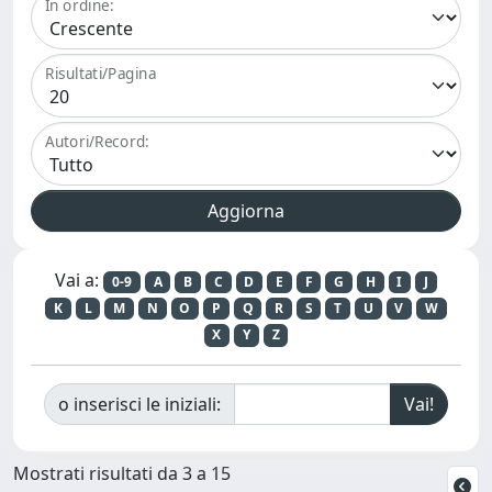
In ordine:
Risultati/Pagina
Autori/Record:
Vai a:
0-9
A
B
C
D
E
F
G
H
I
J
K
L
M
N
O
P
Q
R
S
T
U
V
W
X
Y
Z
o inserisci le iniziali:
Mostrati risultati da 3 a 15