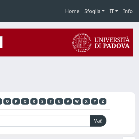
Home
Sfoglia
IT
Info
O
P
Q
R
S
T
U
V
W
X
Y
Z