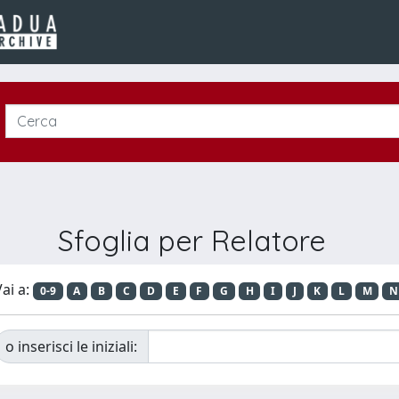
Sfoglia per Relatore
ai a:
0-9
A
B
C
D
E
F
G
H
I
J
K
L
M
N
o inserisci le iniziali: