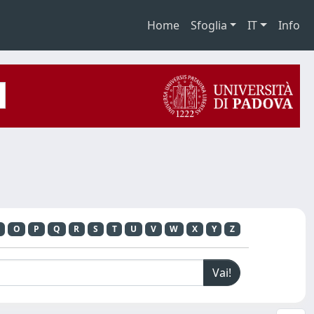
Home
Sfoglia
IT
Info
O
P
Q
R
S
T
U
V
W
X
Y
Z