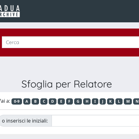
Sfoglia per Relatore
ai a:
0-9
A
B
C
D
E
F
G
H
I
J
K
L
M
N
o inserisci le iniziali: