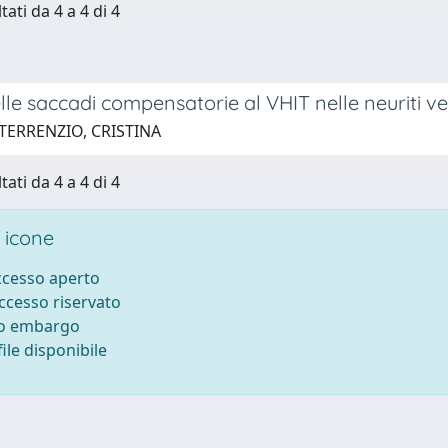
tati da 4 a 4 di 4
lle saccadi compensatorie al VHIT nelle neuriti ve
 TERRENZIO, CRISTINA
tati da 4 a 4 di 4
 icone
accesso aperto
accesso riservato
to embargo
ile disponibile