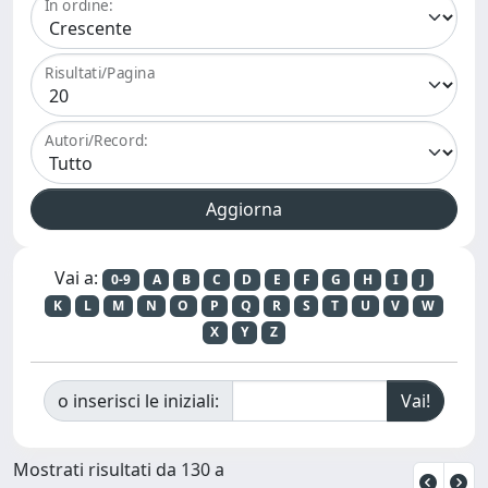
In ordine:
Risultati/Pagina
Autori/Record:
Vai a:
0-9
A
B
C
D
E
F
G
H
I
J
K
L
M
N
O
P
Q
R
S
T
U
V
W
X
Y
Z
o inserisci le iniziali:
Mostrati risultati da 130 a