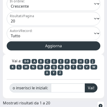
In ordine:
Risultati/Pagina
Autori/Record:
Vai a:
0-9
A
B
C
D
E
F
G
H
I
J
K
L
M
N
O
P
Q
R
S
T
U
V
W
X
Y
Z
o inserisci le iniziali:
Mostrati risultati da 1 a 20