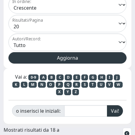
In ordine:
Risultati/Pagina
Autori/Record:
Vai a:
0-9
A
B
C
D
E
F
G
H
I
J
K
L
M
N
O
P
Q
R
S
T
U
V
W
X
Y
Z
o inserisci le iniziali:
Mostrati risultati da 18 a