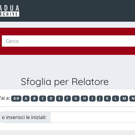
Sfoglia per Relatore
ai a:
0-9
A
B
C
D
E
F
G
H
I
J
K
L
M
N
o inserisci le iniziali: