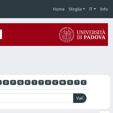
Home
Sfoglia
IT
Info
O
P
Q
R
S
T
U
V
W
X
Y
Z