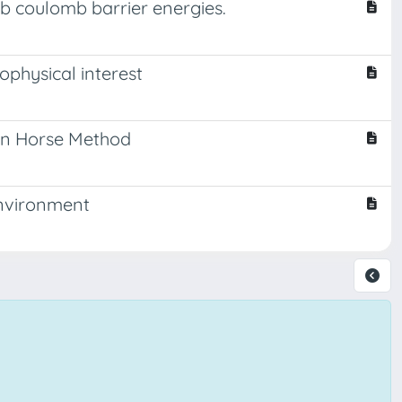
b coulomb barrier energies.
ophysical interest
jan Horse Method
environment