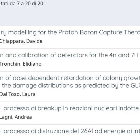
tati da 7 a 20 di 20
ary modelling for the Proton Boron Capture Ther
Chiappara, Davide
on and calibration of deterctors for the 4n and 
Tronchin, Elidiano
n of dose dependent retardation of colony growth
 the damage distributions as predicted by the 
Dal Toso, Laura
l processo di breakup in reazioni nucleari indotte
Lagni, Andrea
l processo di distruzione del 26Al ad energie di in