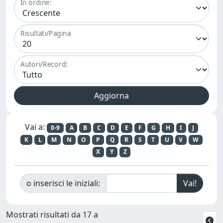
In ordine:
Risultati/Pagina
Autori/Record:
Vai a:
0-9
A
B
C
D
E
F
G
H
I
J
K
L
M
N
O
P
Q
R
S
T
U
V
W
X
Y
Z
o inserisci le iniziali:
Mostrati risultati da 17 a