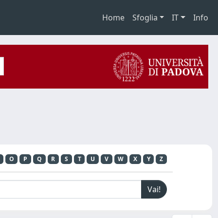
Home
Sfoglia
IT
Info
O
P
Q
R
S
T
U
V
W
X
Y
Z