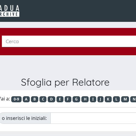
Sfoglia per Relatore
ai a:
0-9
A
B
C
D
E
F
G
H
I
J
K
L
M
N
o inserisci le iniziali: