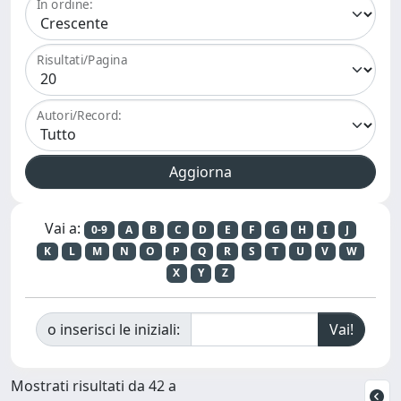
In ordine:
Risultati/Pagina
Autori/Record:
Vai a:
0-9
A
B
C
D
E
F
G
H
I
J
K
L
M
N
O
P
Q
R
S
T
U
V
W
X
Y
Z
o inserisci le iniziali:
Mostrati risultati da 42 a