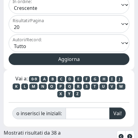
In ordine:
Risultati/Pagina
Autori/Record:
Vai a:
0-9
A
B
C
D
E
F
G
H
I
J
K
L
M
N
O
P
Q
R
S
T
U
V
W
X
Y
Z
o inserisci le iniziali:
Mostrati risultati da 38 a