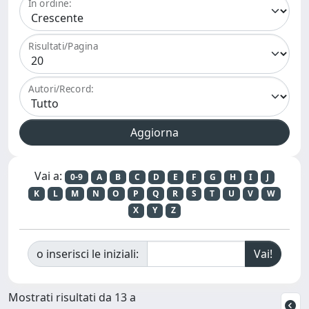
In ordine:
Risultati/Pagina
Autori/Record:
Vai a:
0-9
A
B
C
D
E
F
G
H
I
J
K
L
M
N
O
P
Q
R
S
T
U
V
W
X
Y
Z
o inserisci le iniziali:
Mostrati risultati da 13 a