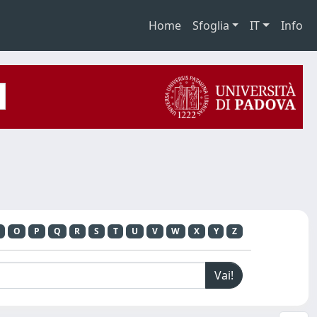
Home
Sfoglia
IT
Info
O
P
Q
R
S
T
U
V
W
X
Y
Z