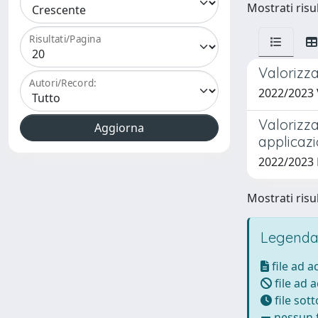
Mostrati risul
Risultati/Pagina
Valorizza
Autori/Record:
2022/2023 
Valorizza
applicazi
2022/2023
Mostrati risul
Legenda
file ad 
file ad 
file sot
nessun f