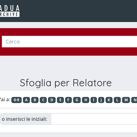
Sfoglia per Relatore
ai a:
0-9
A
B
C
D
E
F
G
H
I
J
K
L
M
N
o inserisci le iniziali: