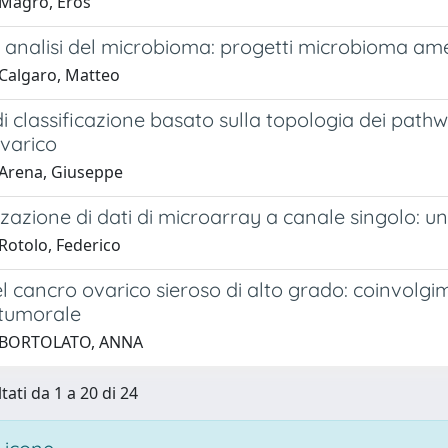
Magro, Eros
 analisi del microbioma: progetti microbioma ame
Calgaro, Matteo
 classificazione basato sulla topologia dei pathway 
varico
Arena, Giuseppe
azione di dati di microarray a canale singolo: u
Rotolo, Federico
el cancro ovarico sieroso di alto grado: coinvolgi
 tumorale
 BORTOLATO, ANNA
tati da 1 a 20 di 24