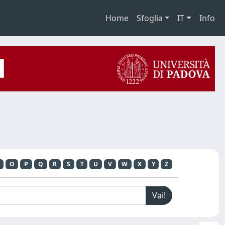
Home
Sfoglia
IT
Info
O
P
Q
R
S
T
U
V
W
X
Y
Z