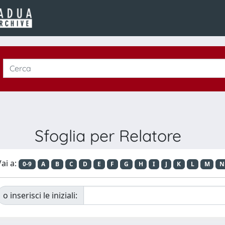
Sfoglia per Relatore
ai a:
0-9
A
B
C
D
E
F
G
H
I
J
K
L
M
N
o inserisci le iniziali: