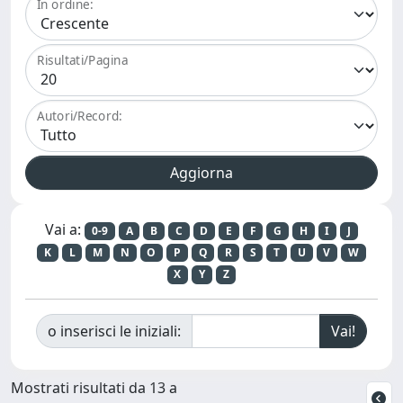
In ordine:
Risultati/Pagina
Autori/Record:
Vai a:
0-9
A
B
C
D
E
F
G
H
I
J
K
L
M
N
O
P
Q
R
S
T
U
V
W
X
Y
Z
o inserisci le iniziali:
Mostrati risultati da 13 a