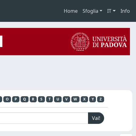
Home
Sfoglia
IT
Info
O
P
Q
R
S
T
U
V
W
X
Y
Z