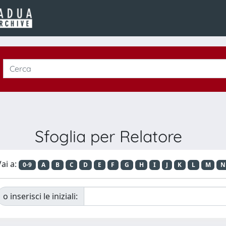
Sfoglia per Relatore
ai a:
0-9
A
B
C
D
E
F
G
H
I
J
K
L
M
N
o inserisci le iniziali: