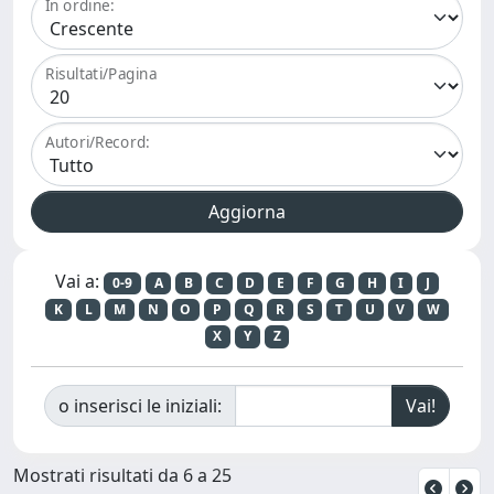
In ordine:
Risultati/Pagina
Autori/Record:
Vai a:
0-9
A
B
C
D
E
F
G
H
I
J
K
L
M
N
O
P
Q
R
S
T
U
V
W
X
Y
Z
o inserisci le iniziali:
Mostrati risultati da 6 a 25