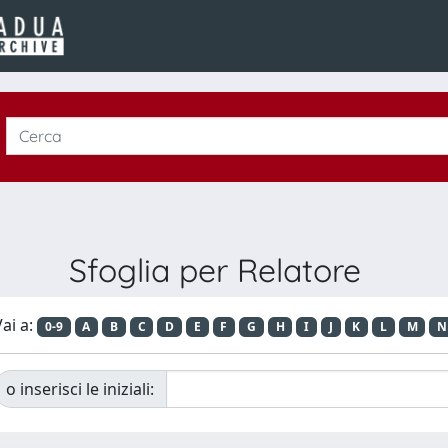
Sfoglia per Relatore
ai a:
0-9
A
B
C
D
E
F
G
H
I
J
K
L
M
N
o inserisci le iniziali: