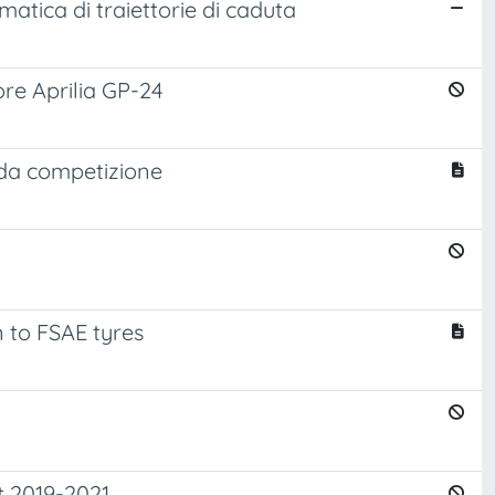
atica di traiettorie di caduta
ore Aprilia GP-24
 da competizione
n to FSAE tyres
t 2019-2021