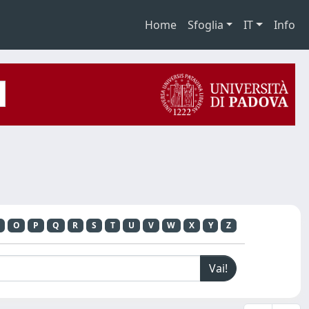
Home
Sfoglia
IT
Info
O
P
Q
R
S
T
U
V
W
X
Y
Z