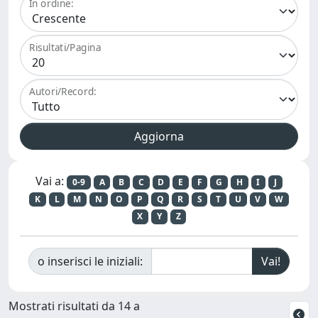
In ordine:
Risultati/Pagina
Autori/Record:
Vai a:
0-9
A
B
C
D
E
F
G
H
I
J
K
L
M
N
O
P
Q
R
S
T
U
V
W
X
Y
Z
o inserisci le iniziali:
Mostrati risultati da 14 a