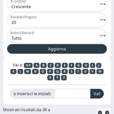
In ordine:
Risultati/Pagina
Autori/Record:
Vai a:
0-9
A
B
C
D
E
F
G
H
I
J
K
L
M
N
O
P
Q
R
S
T
U
V
W
X
Y
Z
o inserisci le iniziali:
Mostrati risultati da 38 a