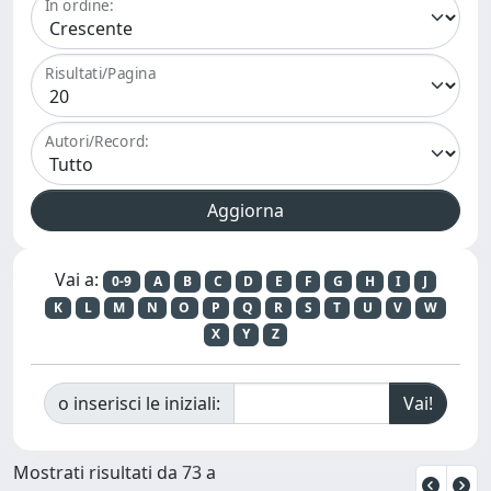
In ordine:
Risultati/Pagina
Autori/Record:
Vai a:
0-9
A
B
C
D
E
F
G
H
I
J
K
L
M
N
O
P
Q
R
S
T
U
V
W
X
Y
Z
o inserisci le iniziali:
Mostrati risultati da 73 a