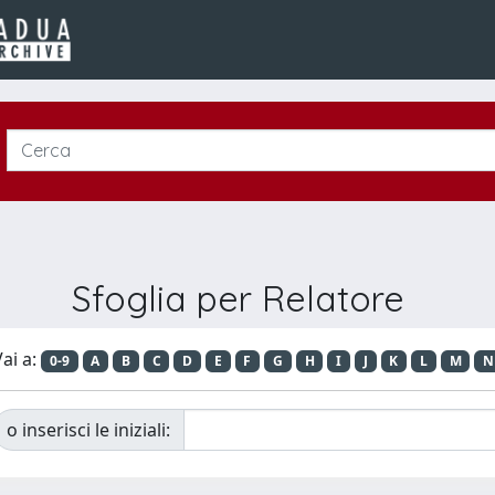
Sfoglia per Relatore
ai a:
0-9
A
B
C
D
E
F
G
H
I
J
K
L
M
N
o inserisci le iniziali: