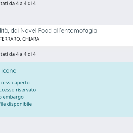
tati da 4 a 4 di 4
lità, dai Novel Food all’entomofagia
 FERRARO, CHIARA
tati da 4 a 4 di 4
 icone
accesso aperto
accesso riservato
to embargo
ile disponibile