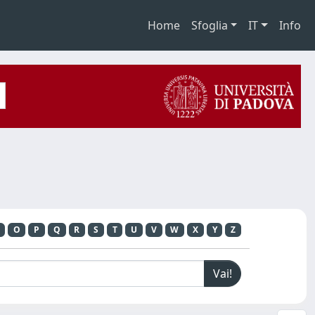
Home
Sfoglia
IT
Info
O
P
Q
R
S
T
U
V
W
X
Y
Z