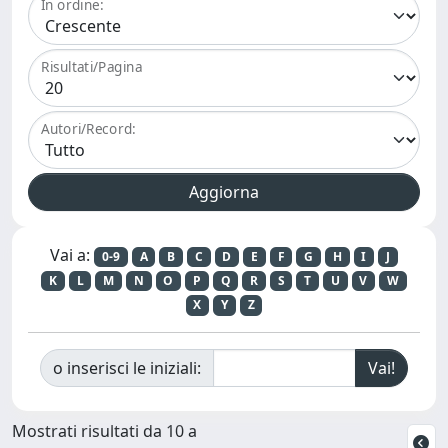
In ordine:
Risultati/Pagina
Autori/Record:
Vai a:
0-9
A
B
C
D
E
F
G
H
I
J
K
L
M
N
O
P
Q
R
S
T
U
V
W
X
Y
Z
o inserisci le iniziali:
Mostrati risultati da 10 a