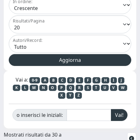
In ordine:
Risultati/Pagina
Autori/Record:
Vai a:
0-9
A
B
C
D
E
F
G
H
I
J
K
L
M
N
O
P
Q
R
S
T
U
V
W
X
Y
Z
o inserisci le iniziali:
Mostrati risultati da 30 a