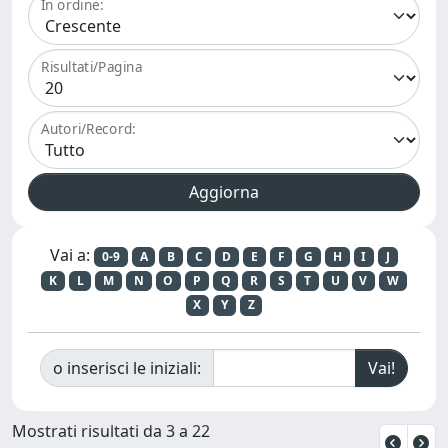
In ordine:
Risultati/Pagina
Autori/Record:
Vai a:
0-9
A
B
C
D
E
F
G
H
I
J
K
L
M
N
O
P
Q
R
S
T
U
V
W
X
Y
Z
o inserisci le iniziali:
Mostrati risultati da 3 a 22