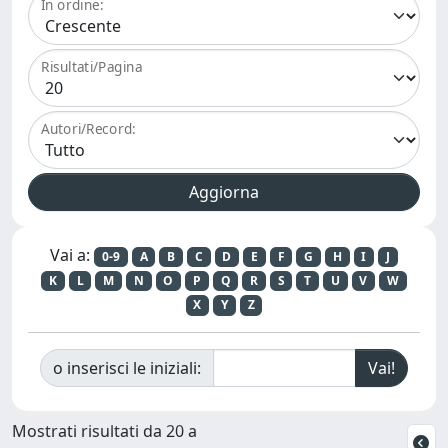
In ordine:
Risultati/Pagina
Autori/Record:
Vai a:
0-9
A
B
C
D
E
F
G
H
I
J
K
L
M
N
O
P
Q
R
S
T
U
V
W
X
Y
Z
o inserisci le iniziali:
Mostrati risultati da 20 a