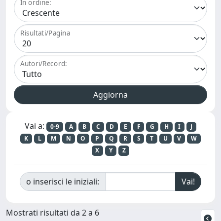
In ordine:
Risultati/Pagina
Autori/Record:
Vai a:
0-9
A
B
C
D
E
F
G
H
I
J
K
L
M
N
O
P
Q
R
S
T
U
V
W
X
Y
Z
o inserisci le iniziali:
Mostrati risultati da 2 a 6