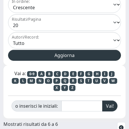
In ordine:
Risultati/Pagina
Autori/Record:
Vai a:
0-9
A
B
C
D
E
F
G
H
I
J
K
L
M
N
O
P
Q
R
S
T
U
V
W
X
Y
Z
o inserisci le iniziali:
Mostrati risultati da 6 a 6