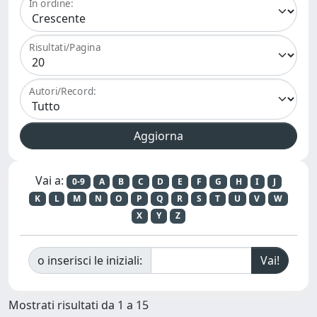
In ordine:
Risultati/Pagina
Autori/Record:
Vai a:
0-9
A
B
C
D
E
F
G
H
I
J
K
L
M
N
O
P
Q
R
S
T
U
V
W
X
Y
Z
o inserisci le iniziali:
Mostrati risultati da 1 a 15