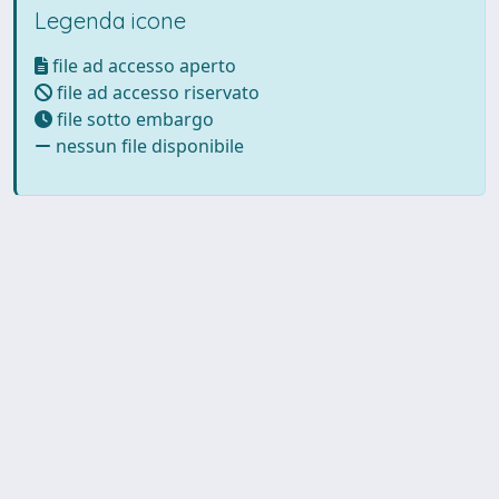
Legenda icone
file ad accesso aperto
file ad accesso riservato
file sotto embargo
nessun file disponibile
Powered by UNITESI
-
Info
Sistema
-
Licenza
-
Utilizzo dei
Copyright © 2026
cookie
-
Area riservata