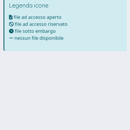
Legenda icone
file ad accesso aperto
file ad accesso riservato
file sotto embargo
nessun file disponibile
Powered by UNITESI
-
Info
Sistema
-
Licenza
-
Utilizzo dei
Copyright © 2026
cookie
-
Area riservata