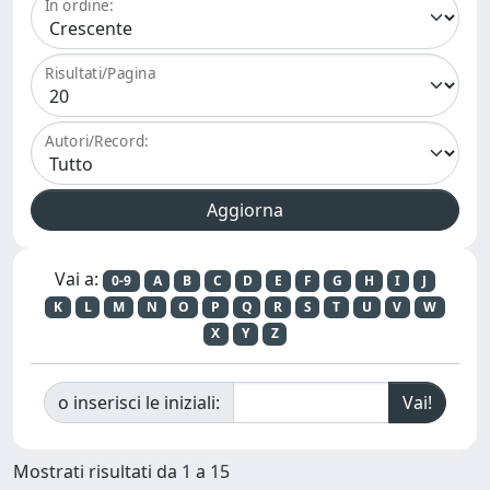
In ordine:
Risultati/Pagina
Autori/Record:
Vai a:
0-9
A
B
C
D
E
F
G
H
I
J
K
L
M
N
O
P
Q
R
S
T
U
V
W
X
Y
Z
o inserisci le iniziali:
Mostrati risultati da 1 a 15