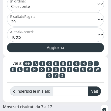
In ordine:
Risultati/Pagina
Autori/Record:
Vai a:
0-9
A
B
C
D
E
F
G
H
I
J
K
L
M
N
O
P
Q
R
S
T
U
V
W
X
Y
Z
o inserisci le iniziali:
Mostrati risultati da 7 a 17