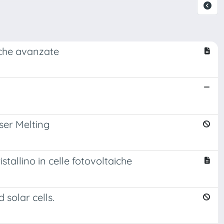
aiche avanzate
aser Melting
stallino in celle fotovoltaiche
 solar cells.