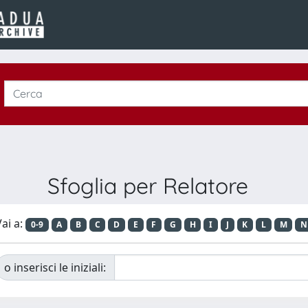
Sfoglia per Relatore
ai a:
0-9
A
B
C
D
E
F
G
H
I
J
K
L
M
N
o inserisci le iniziali: