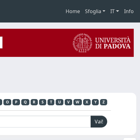
Home
Sfoglia
IT
Info
O
P
Q
R
S
T
U
V
W
X
Y
Z