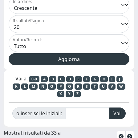
In ordine:
Risultati/Pagina
Autori/Record:
Vai a:
0-9
A
B
C
D
E
F
G
H
I
J
K
L
M
N
O
P
Q
R
S
T
U
V
W
X
Y
Z
o inserisci le iniziali:
Mostrati risultati da 33 a