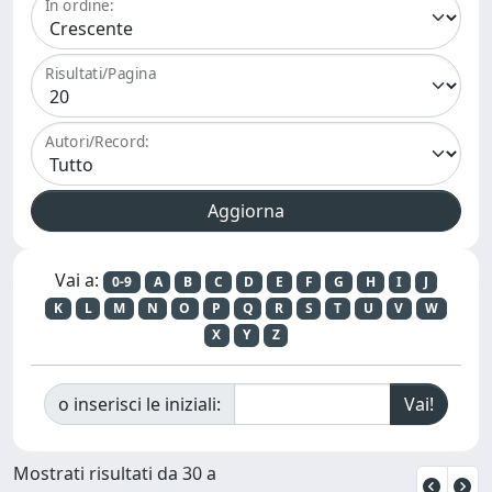
In ordine:
Risultati/Pagina
Autori/Record:
Vai a:
0-9
A
B
C
D
E
F
G
H
I
J
K
L
M
N
O
P
Q
R
S
T
U
V
W
X
Y
Z
o inserisci le iniziali:
Mostrati risultati da 30 a