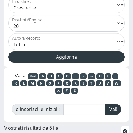
In ordine:
Risultati/Pagina
Autori/Record:
Vai a:
0-9
A
B
C
D
E
F
G
H
I
J
K
L
M
N
O
P
Q
R
S
T
U
V
W
X
Y
Z
o inserisci le iniziali:
Mostrati risultati da 61 a