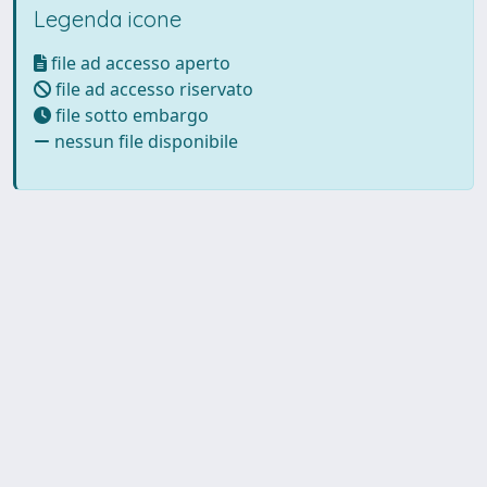
Legenda icone
file ad accesso aperto
file ad accesso riservato
file sotto embargo
nessun file disponibile
Powered by UNITESI
-
Info
Sistema
-
Licenza
-
Utilizzo dei
Copyright © 2026
cookie
-
Area riservata