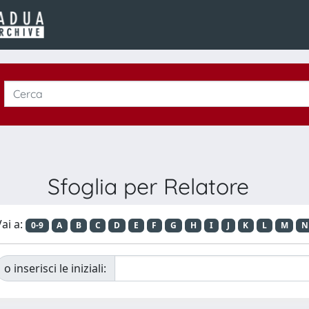
Sfoglia per Relatore
ai a:
0-9
A
B
C
D
E
F
G
H
I
J
K
L
M
N
o inserisci le iniziali: