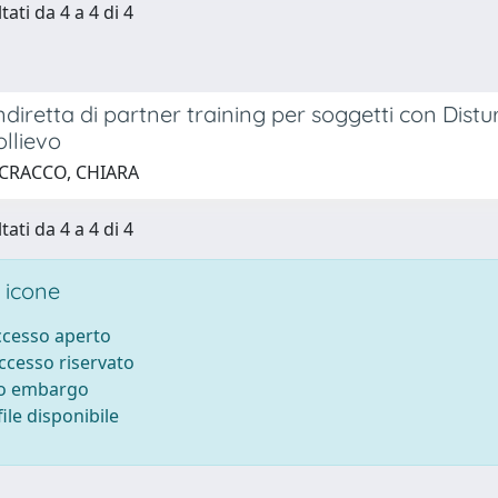
tati da 4 a 4 di 4
ndiretta di partner training per soggetti con Dis
llievo
 CRACCO, CHIARA
tati da 4 a 4 di 4
 icone
accesso aperto
accesso riservato
to embargo
ile disponibile