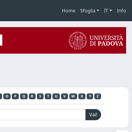
Home
Sfoglia
IT
Info
O
P
Q
R
S
T
U
V
W
X
Y
Z