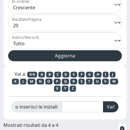
In ordine:
Risultati/Pagina
Autori/Record:
Vai a:
0-9
A
B
C
D
E
F
G
H
I
J
K
L
M
N
O
P
Q
R
S
T
U
V
W
X
Y
Z
o inserisci le iniziali:
Mostrati risultati da 4 a 4