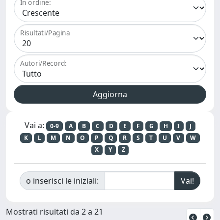
In ordine:
Risultati/Pagina
Autori/Record:
Vai a:
0-9
A
B
C
D
E
F
G
H
I
J
K
L
M
N
O
P
Q
R
S
T
U
V
W
X
Y
Z
o inserisci le iniziali:
Mostrati risultati da 2 a 21