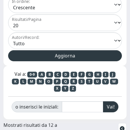
In ordine:
Risultati/Pagina
Autori/Record:
Vai a:
0-9
A
B
C
D
E
F
G
H
I
J
K
L
M
N
O
P
Q
R
S
T
U
V
W
X
Y
Z
o inserisci le iniziali:
Mostrati risultati da 12 a