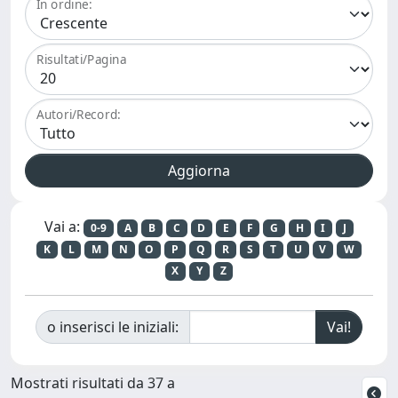
In ordine:
Risultati/Pagina
Autori/Record:
Vai a:
0-9
A
B
C
D
E
F
G
H
I
J
K
L
M
N
O
P
Q
R
S
T
U
V
W
X
Y
Z
o inserisci le iniziali:
Mostrati risultati da 37 a