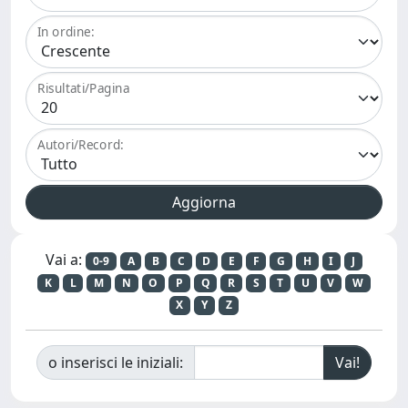
In ordine:
Risultati/Pagina
Autori/Record:
Vai a:
0-9
A
B
C
D
E
F
G
H
I
J
K
L
M
N
O
P
Q
R
S
T
U
V
W
X
Y
Z
o inserisci le iniziali: