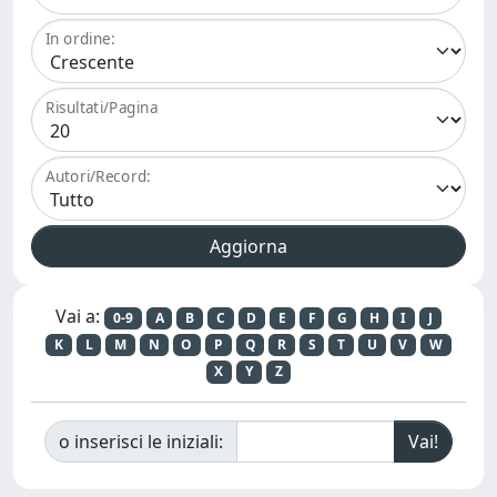
In ordine:
Risultati/Pagina
Autori/Record:
Vai a:
0-9
A
B
C
D
E
F
G
H
I
J
K
L
M
N
O
P
Q
R
S
T
U
V
W
X
Y
Z
o inserisci le iniziali: