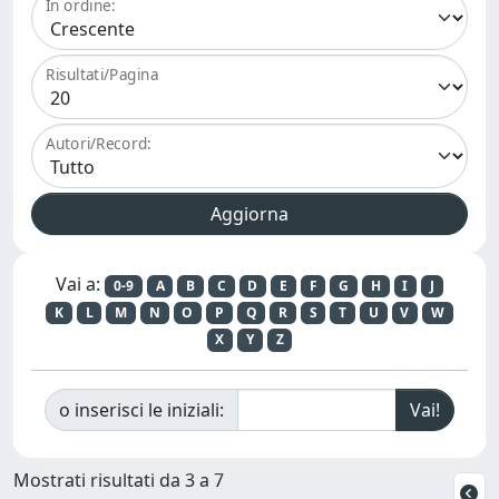
In ordine:
Risultati/Pagina
Autori/Record:
Vai a:
0-9
A
B
C
D
E
F
G
H
I
J
K
L
M
N
O
P
Q
R
S
T
U
V
W
X
Y
Z
o inserisci le iniziali:
Mostrati risultati da 3 a 7