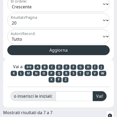
In ordine:
Risultati/Pagina
Autori/Record:
Vai a:
0-9
A
B
C
D
E
F
G
H
I
J
K
L
M
N
O
P
Q
R
S
T
U
V
W
X
Y
Z
o inserisci le iniziali:
Mostrati risultati da 7 a 7